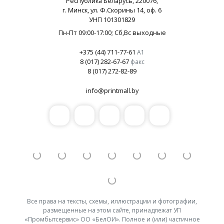
Республика Беларусь,
220076
,
г.
Минск
, ул.
Ф.Скорины 14, оф. 6
УНП
101301829
Пн-Пт 09:00-17:00
; Сб,Вс выходные
+375 (44) 711-77-61
А1
8 (017) 282-67-67
факс
8 (017) 272-82-89
info@printmall.by
Все права на тексты, схемы, иллюстрации и фотографии,
размещенные на этом сайте, принадлежат УП
«Промбытсервис» ОО «БелОИ». Полное и (или) частичное