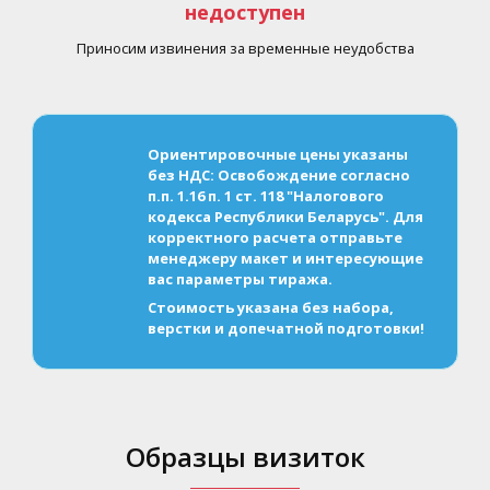
недоступен
Приносим извинения за временные неудобства
Ориентировочные цены указаны
без НДС: Освобождение согласно
п.п. 1.16 п. 1 ст. 118 "Налогового
кодекса Республики Беларусь". Для
корректного расчета отправьте
менеджеру макет и интересующие
вас параметры тиража.
Стоимость указана без набора,
верстки и допечатной подготовки!
Образцы визиток