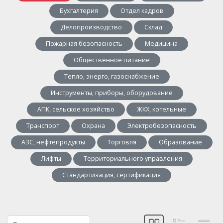
Бухгалтерия
Отдел кадров
Делопроизводство
Склад
Пожарная безопасность
Медицина
Общественное питание
Тепло, энерго, газоснабжение
Инструменты, приборы, оборудование
АПК, сельское хозяйство
ЖКХ, котельные
Транспорт
Охрана
Электробезопасность
АЗС, нефтепродукты
Торговля
Образование
Лифты
Территориального управления
Стандартизация, сертификация