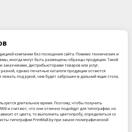
ов
дукцией компании без посещения сайта. Помимо технических и
хемы, иногда могут быть размещены образцы продукции. Такой
 заказчиками, дистрибьюторами товаров или услуг,
 разной, однако печатные каталоги продукции остаются
лежать под рукой, чем будет заброшен в дальний ящик стола,
льзуется длительное время. Поэтому, чтобы получить
EB и считают, что они отлично подойдут для типографии, но
 зависит от цвета, то выполнить цветопробу, определиться со
ты типографии PrintMall.by при заказе полиграфической