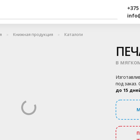
+375 
info
я
Книжная продукция
Каталоги
ПЕЧ
в мягко
Изготавлив
под заказ.
до 15 дне
М
П
и