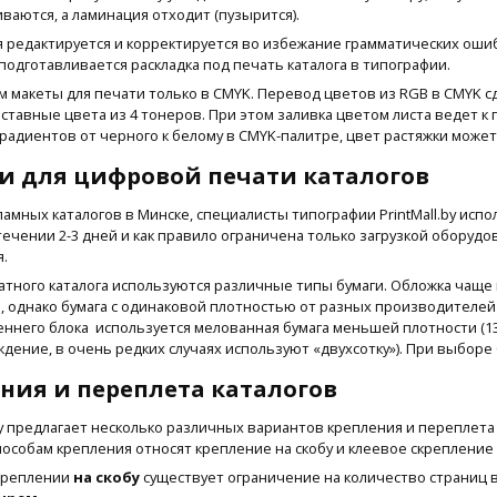
ваются, а ламинация отходит (пузырится).
 редактируется и корректируется во избежание грамматических оши
подготавливается раскладка под печать каталога в типографии.
макеты для печати только в CMYK. Перевод цветов из RGB в CMYK с
оставные цвета из 4 тонеров. При этом заливка цветом листа ведет к
градиентов от черного к белому в СMYK-палитре, цвет растяжки может
и для цифровой печати каталогов
ламных каталогов в Минске, специалисты типографии PrintMall.by ис
ечении 2-3 дней и как правило ограничена только загрузкой оборудов
я.
атного каталога используются различные типы бумаги. Обложка чаще 
.м., однако бумага с одинаковой плотностью от разных производителе
реннего блока используется мелованная бумага меньшей плотности (130
дение, в очень редких случаях используют «двухсотку»). При выборе
ния и переплета каталогов
.by предлагает несколько различных вариантов крепления и переплет
особам крепления относят крепление на скобу и клеевое скрепление 
 креплении
на скобу
существует ограничение на количество страниц 