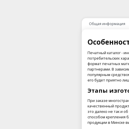
Общая информация
Особенност
Печатный каталог - и
потребительских хара
формат печатных мате
партнерами. В зависи
популярным средством
его будет приятно лиш
Этапы изгот
При заказе многостра
качественный продукт
это далеко не так и о
способом крепления б
продукции в Минске 