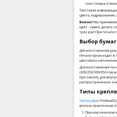
слоя тонера отвали
Текстовая информация
цвета, кадрирование, 
Важно!
Мы принимаем 
цвет - нужно делать с
трех раз! При печати 
Выбор бумаг
Для изготовления рек
печати происходит в т
цветового наполнени
Для изготовления печ
(200/250/300/350 г/кв
при заказе), для внут
распространенное хож
Типы крепле
Типография
Printmall
вполне практичным сп
При классическом