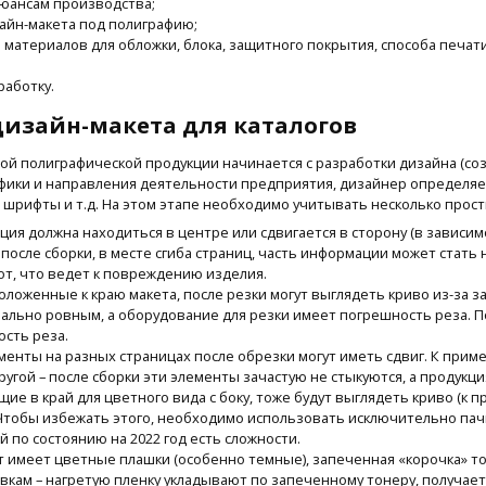
юансам производства;
айн-макета под полиграфию;
материалов для обложки, блока, защитного покрытия, способа печати,
аботку.
дизайн-макета для каталогов
ой полиграфической продукции начинается с разработки дизайна (соз
фики и направления деятельности предприятия, дизайнер определяет
 шрифты и т.д. На этом этапе необходимо учитывать несколько прос
я должна находиться в центре или сдвигается в сторону (в зависимос
 после сборки, в месте сгиба страниц, часть информации может стать
т, что ведет к повреждению изделия.
положенные к краю макета, после резки могут выглядеть криво из-за з
ально ровным, а оборудование для резки имеет погрешность реза. По
ость реза.
нты на разных страницах после обрезки могут иметь сдвиг. К пример
ругой – после сборки эти элементы зачастую не стыкуются, а продукц
е в край для цветного вида с боку, тоже будут выглядеть криво (к п
 Чтобы избежать этого, необходимо использовать исключительно пач
й по состоянию на 2022 год есть сложности.
т имеет цветные плашки (особенно темные), запеченная «корочка» то
вкам – нагретую пленку укладывают по запеченному тонеру, получает