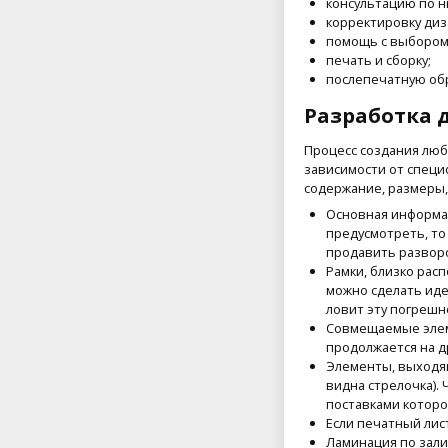
консультацию по н
корректировку диз
помощь с выбором 
печать и сборку;
послепечатную обр
Разработка 
Процесс создания люб
зависимости от специ
содержание, размеры,
Основная информаци
предусмотреть, то
продавить разворо
Рамки, близко рас
можно сделать иде
ловит эту погрешн
Совмещаемые элеме
продолжается на д
Элементы, выходящи
видна стрелочка).
поставками которо
Если печатный лис
Ламинация по зали