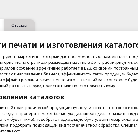
Отзывы
и печати и изготовления каталог
нструмент маркетинга, который дает возможность ознакомиться с про
ктеристик, на страницах размещают цветные фотографии, рисунки, с
риалов особенно эффективно работает в B2B, со своими постоянными
мости от направления бизнеса, эффективность такой продукции будет
 оффлайн рекламы. Качественно изготовленный каталог скорее будет 
ний раз взять в руки, полистать или просто показать кому-то.
овления каталогов
ничной полиграфической продукции нужно учитывать, что товар испо
, следует проверить макет (зачастую дизайнеры делают макеты под W
б этом будет ниже), подобрать подходящую бумагу, если товар сильно
лока, подобрать подходящий вид послепечатной обработки. Специалис
выполняют: