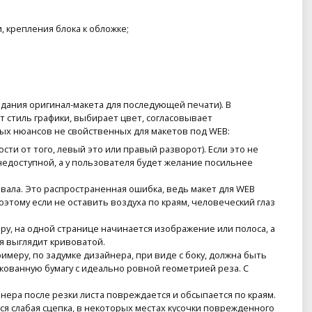
 крепления блока к обложке;
дания оригинал-макета для последующей печати). В
 стиль графики, выбирает цвет, согласовывает
тых нюансов не свойственных для макетов под WEB:
ти от того, левый это или правый разворот). Если это не
 недоступной, а у пользователя будет желание посильнее
авала. Это распространенная ошибка, ведь макет для WEB
этому если не оставить воздуха по краям, человеческий глаз
у, на одной странице начинается изображение или полоса, а
ия выглядит кривоватой.
римеру, по задумке дизайнера, при виде с боку, должна быть
кованную бумагу с идеально ровной геометрией реза. С
нера после резки листа повреждается и обсыпается по краям.
ся слабая сцепка, в некоторых местах кусочки поврежденного