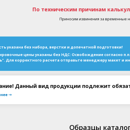
По техническим причинам калькул
Приносим извинения за временные н
ть указана без набора, верстки и допечатной подготовки!
ровочные цены указаны без НДС: Освобождение согласно п.п. 1.
ь". Для корректного расчета отправьте менеджеру макет и 
ание! Данный вид продукции подлежит обязат
нее ⇾
Образцы катало