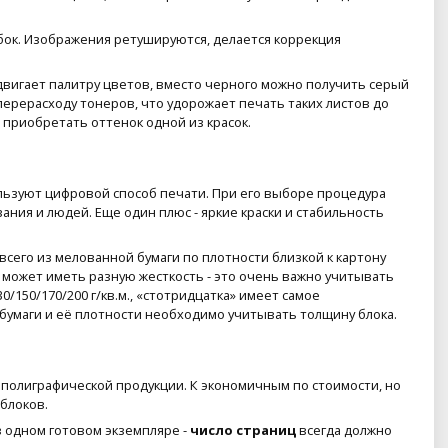
бок. Изображения ретушируются, делается коррекция
двигает палитру цветов, вместо черного можно получить серый
 перерасходу тонеров, что удорожает печать таких листов до
 приобретать оттенок одной из красок.
пользуют цифровой способ печати. При его выборе процедура
ания и людей. Еще один плюс - яркие краски и стабильность
всего из мелованной бумаги по плотности близкой к картону
й может иметь разную жесткость - это очень важно учитывать
/150/170/200 г/кв.м., «стотридцатка» имеет самое
 бумаги и её плотности необходимо учитывать толщину блока.
а полиграфической продукции. К экономичным по стоимости, но
блоков.
в одном готовом экземпляре -
число страниц
всегда должно