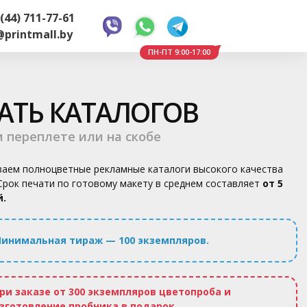
(44) 711-77-61
@printmall.by
ПН-ПТ 9:00-17:00
АТЬ КАТАЛОГОВ
м переплете или на скобе
аем полноцветные рекламные каталоги высокого качества
 Срок печати по готовому макету в среднем составляет
от 5
й.
инимальная тираж — 100 экземпляров.
ри заказе от 300 экземпляров цветопроба и
зготовление пробника в подарок.