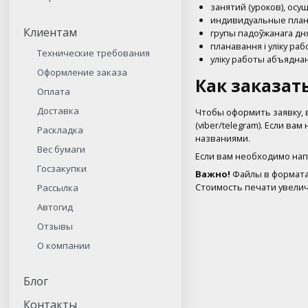
занятий (уроков), ос
индивидуальные план
Клиентам
групы падоўжанага дн
планавання i улiку ра
Технические требования
улiку работы абъяднан
Оформление заказа
Как заказат
Оплата
Доставка
Чтобы оформить заявку, 
(viber/telegram). Если 
Раскладка
названиями.
Вес бумаги
Если вам необходимо напе
Госзакупки
Важно!
Файлы в форматах
Стоимость печати увелич
Рассылка
Автогид
Отзывы
О компании
Блог
Контакты