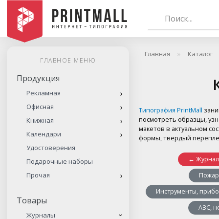
Главная
Каталог
ГЛАВНОЕ МЕНЮ
Продукция
Рекламная
Офисная
Типография PrintMall
зани
посмотреть образцы, узн
Книжная
макетов в актуальном со
Календари
формы, твердый перепле
Удостоверения
← Журна
Подарочные наборы
Прочая
Пожар
Инструменты, приб
Товары
АЗС, 
Журналы