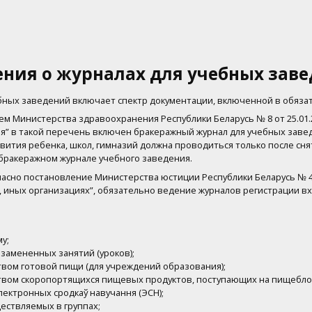
ния о журналах для учебных зав
бных заведений включает спектр документации, включенной в обяза
м Министерства здравоохранения Республики Беларусь № 8 от 25.01
” в такой перечень включен бракеражный журнал для учебных заведе
ития ребенка, школ, гимназий должна проводиться только после сня
бракеражном журнале учебного заведения.
ласно постановление Министерства юстиции Республики Беларусь № 4 
, иных организациях”, обязательно ведение журналов регистрации в
у;
замененных занятий (уроков);
твом готовой пищи (для учреждений образования);
ством скоропортящихся пищевых продуктов, поступающих на пищебло
электронных сродкаў навучання (ЭСН);
ществляемых в группах;