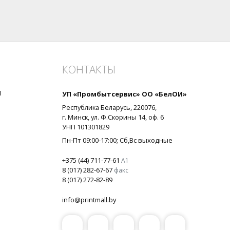
КОНТАКТЫ
я
УП «Промбытсервис» ОО «БелОИ»
Республика Беларусь,
220076
,
г.
Минск
, ул.
Ф.Скорины 14, оф. 6
УНП
101301829
Пн-Пт 09:00-17:00
; Сб,Вс выходные
+375 (44) 711-77-61
А1
8 (017) 282-67-67
факс
8 (017) 272-82-89
info@printmall.by