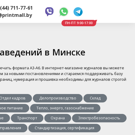
(44) 711-77-61
@printmall.by
ПН-ПТ 9:00-17:00
заведений в Минске
печать формата А3-А6. В интернет-магазине журналов вы можете
дим за новыми постановлениями и стараемся поддерживать базу
страниц, нумерация и прошивка необходимы для журналов строгой
Отдел кадров
Делопроизводство
Склад
ое питание
Тепло, энерго, газоснабжение
ые
Транспорт
Охрана
Электробезопасность
управления
Стандартизация, сертификация