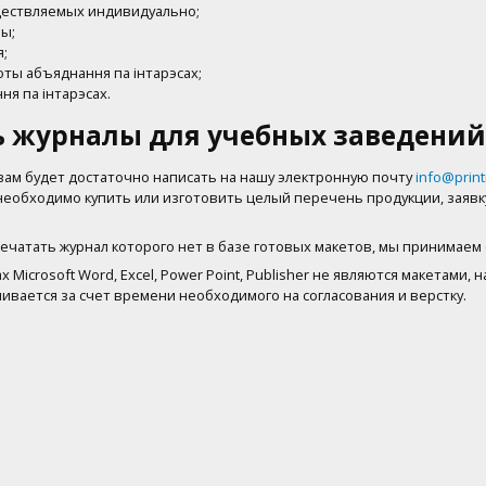
уществляемых индивидуально;
ы;
я;
боты абъяднання па iнтарэсах;
ня па iнтарэсах.
ь журналы для учебных заведени
вам будет достаточно написать на нашу электронную почту
info@print
вам необходимо купить или изготовить целый перечень продукции, зая
чатать журнал которого нет в базе готовых макетов, мы принимаем обра
 Microsoft Word, Excel, Power Point, Publisher не являются макетами
ивается за счет времени необходимого на согласования и верстку.