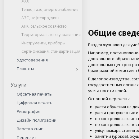
ЖКХ
Тепло, газо, энергоснабжение
АЗС, нефтепродукты
АПК, сельское хозяйство
Общие сведе
Территориального управления
Инструменты, приборы
Раздел журналов для уче
Сертификация, стандартизация
Например, постановление
дошкольного образования
Удостоверения
дошкольных центров разв
Плакаты
бракеражной комиссии в 
В делопроизводстве, сог
Услуги
государственных органах
учета посетителей.
Офсетная печать
Основной перечень:
Цифровая печать
учета обучения на дом
Ризография
учета пропущенных и 
по контролю за качес
Дизайн полиграфии
по контролю за каче
Верстка книг
улiку i выкарыстання 
занятий (уроков), осу
Переплет