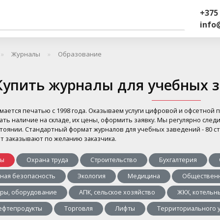
+375 
info
Журналы
Образование
Купить журналы для учебных 
мается печатью с 1998 года. Оказываем услуги цифровой и офсетной 
ать наличие на складе, их цены, оформить заявку. Мы регулярно сле
стоянии. Стандартный формат журналов для учебных заведений - 80 
т заказывают по желанию заказчика.
лы
Охрана труда
Строительство
Бухгалтерия
ная безопасность
Экология
Медицина
Общественн
оры, оборудование
АПК, сельское хозяйство
ЖКХ, котельн
нефтепродукты
Торговля
Лифты
Территориального 