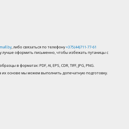
й
mall.by
, либо связаться по телефону
+375(44)711-77-61
вку лучше оформить письменно, чтобы избежать путаницы с
зцы в форматах: PDF, AI, EPS, CDR, TIFF, JPG, PNG.
, на их основе мы можем выполнить допечатную подготовку.