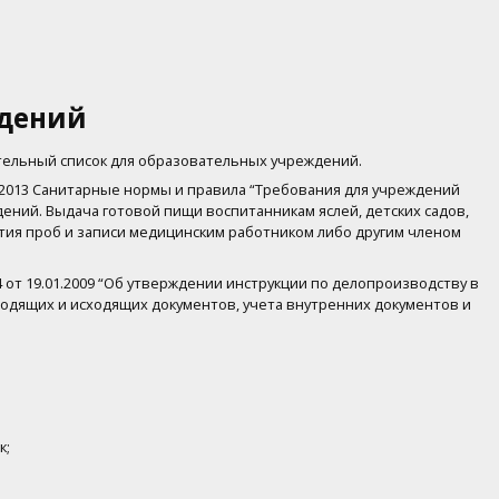
едений
тельный список для образовательных учреждений.
.2013 Санитарные нормы и правила “Требования для учреждений
ний. Выдача готовой пищи воспитанникам яслей, детских садов,
тия проб и записи медицинским работником либо другим членом
от 19.01.2009 “Об утверждении инструкции по делопроизводству в
ходящих и исходящих документов, учета внутренних документов и
к;