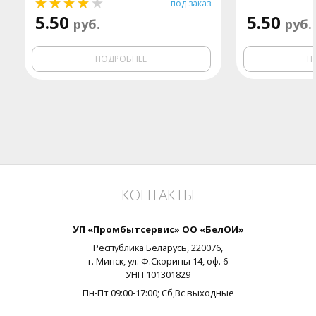
под заказ
5.50
5.50
руб.
руб.
ПОДРОБНЕЕ
П
КОНТАКТЫ
УП «Промбытсервис» ОО «БелОИ»
Республика Беларусь,
220076
,
г.
Минск
, ул.
Ф.Скорины 14, оф. 6
УНП
101301829
Пн-Пт 09:00-17:00
; Сб,Вс выходные