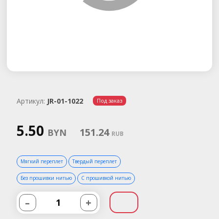
Артикул:
JR-01-1022
Под заказ
5.50
151.24
BYN
RUB
Мягкий переплет
Твердый переплет
Без прошивки нитью
С прошивкой нитью
–
+